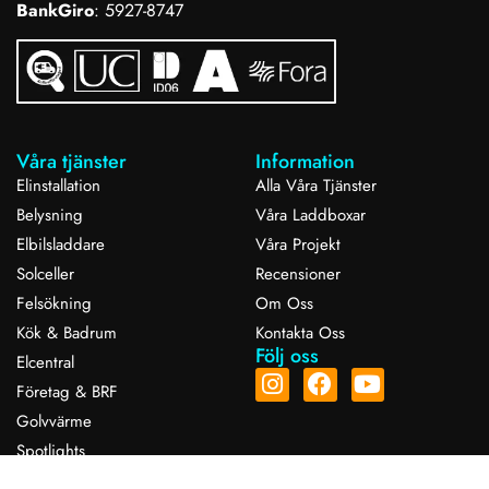
BankGiro
: 5927-8747
Våra tjänster
Information
Elinstallation
Alla Våra Tjänster
Belysning
Våra Laddboxar
Elbilsladdare
Våra Projekt
Solceller
Recensioner
Felsökning
Om Oss
Kök & Badrum
Kontakta Oss
Följ oss
Elcentral
Företag & BRF
Golvvärme
Spotlights
Smarthem