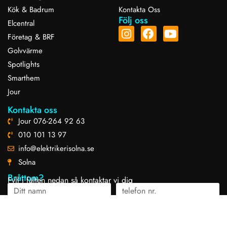
Kök & Badrum
Kontakta Oss
Följ oss
Elcentral
Företag & BRF
Golvvärme
Spotlights
Smarthem
Jour
Kontakta oss
Jour 076-264 92 63
010 101 13 97
info@elektrikerisolna.se
Solna
Bråttom?
Fyll i fälten nedan så kontaktar vi dig
Skicka in förfrågan