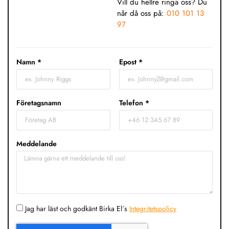
Vill du hellre ringa oss? Du
når då oss på:
010 101 13
97
Namn *
Epost *
Företagsnamn
Telefon *
Meddelande
Jag har läst och godkänt Birka El´s
Integritetspolicy