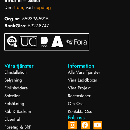
Birka El – Solna
Din
ström,
vårt
uppdrag
Org.nr
: 559396-5915
BankGiro
: 5927-8747
Våra tjänster
Information
Elinstallation
Alla Våra Tjänster
Belysning
Våra Laddboxar
Elbilsladdare
Våra Projekt
Solceller
Recensioner
Felsökning
Om Oss
Kök & Badrum
Kontakta Oss
Följ oss
Elcentral
Företag & BRF