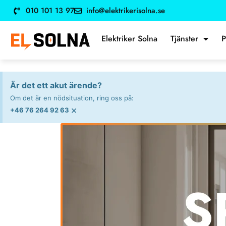
010 101 13 97
info@elektrikerisolna.se
Elektriker Solna
Tjänster
P
Är det ett akut ärende?
Om det är en nödsituation, ring oss på:
×
+46 76 264 92 63