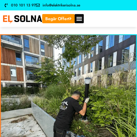
010 101 13 97
info@elektrikerisolna.se
Begär Offert