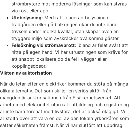
strömbrytare mot moderna lösningar som kan styras
via röst eller app.
Utebelysning:
Med rätt placerad belysning i
trädgården eller på balkongen ökar du inte bara
trivseln under mörka kvällar, utan skapar även en
tryggare miljö som avskräcker ovälkomna gäster.
Felsökning vid strömavbrott:
Ibland är felet svårt att
hitta på egen hand. Vi har utrustningen som krävs för
att snabbt lokalisera dolda fel i väggar eller
kopplingsdosor.
Vikten av auktorisation
När du letar efter en elektriker kommer du stöta på många
olika alternativ. Det som skiljer en seriös aktör från
mängden är auktorisationen från Elsäkerhetsverket. Att
arbeta med elektricitet utan rätt utbildning och registrering
är inte bara förenat med livsfara, det är också olagligt. Vi
är stolta över att vara en del av den lokala yrkeskåren som
sätter säkerheten främst. När vi har slutfört ett uppdrag