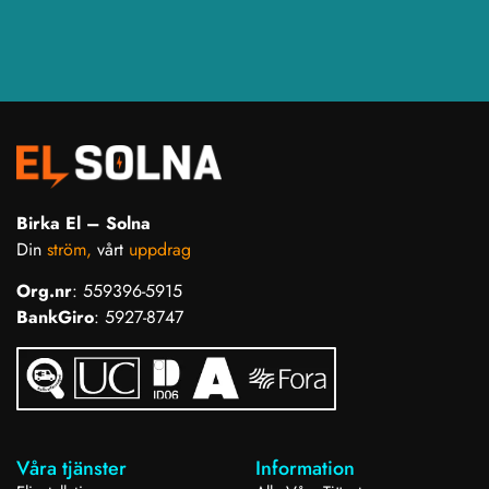
Birka El – Solna
Din
ström,
vårt
uppdrag
Org.nr
: 559396-5915
BankGiro
: 5927-8747
Våra tjänster
Information