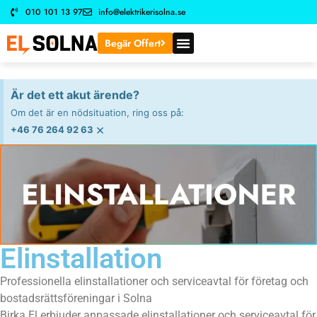
010 101 13 97
info@elektrikerisolna.se
Begär Offert
Är det ett akut ärende?
Om det är en nödsituation, ring oss på:
×
+46 76 264 92 63
Elinstallation
Professionella elinstallationer och serviceavtal för företag och
bostadsrättsföreningar i Solna
Birka El erbjuder anpassade elinstallationer och serviceavtal för