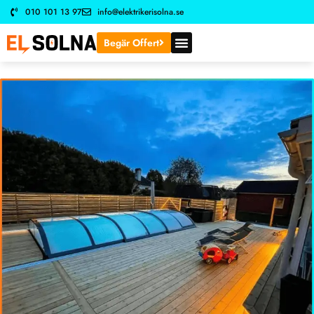
010 101 13 97
info@elektrikerisolna.se
Begär Offert