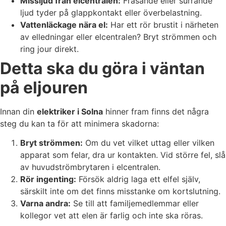
Missljud från elcentralen:
Fräsande eller surrande
ljud tyder på glappkontakt eller överbelastning.
Vattenläckage nära el:
Har ett rör brustit i närheten
av elledningar eller elcentralen? Bryt strömmen och
ring jour direkt.
Detta ska du göra i väntan
på eljouren
Innan din
elektriker i Solna
hinner fram finns det några
steg du kan ta för att minimera skadorna:
Bryt strömmen:
Om du vet vilket uttag eller vilken
apparat som felar, dra ur kontakten. Vid större fel, slå
av huvudströmbrytaren i elcentralen.
Rör ingenting:
Försök aldrig laga ett elfel själv,
särskilt inte om det finns misstanke om kortslutning.
Varna andra:
Se till att familjemedlemmar eller
kollegor vet att elen är farlig och inte ska röras.