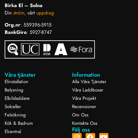
Birka El – Solna
Din
ström,
vårt
uppdrag
Org.nr
: 559396-5915
BankGiro
: 5927-8747
Våra tjänster
Information
Elinstallation
Alla Våra Tjänster
Belysning
Våra Laddboxar
Elbilsladdare
Våra Projekt
Solceller
Recensioner
Felsökning
Om Oss
Kök & Badrum
Kontakta Oss
Följ oss
Elcentral