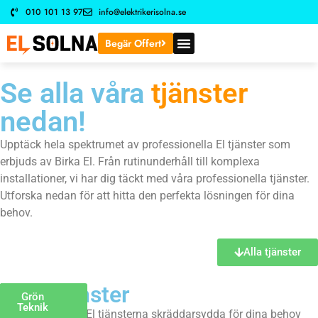
010 101 13 97
info@elektrikerisolna.se
Begär Offert
Se alla våra
tjänster
nedan!
Upptäck hela spektrumet av professionella El tjänster som
erbjuds av Birka El. Från rutinunderhåll till komplexa
installationer, vi har dig täckt med våra professionella tjänster.
Utforska nedan för att hitta den perfekta lösningen för dina
behov.
Alla tjänster
Våra tjänster
Rotavdrag
Grön
El
Installation
Teknik
Hitta de perfekta El tjänsterna skräddarsydda för dina behov