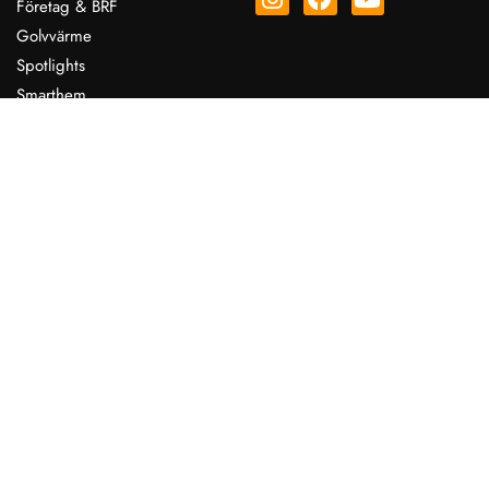
Företag & BRF
Golvvärme
Spotlights
Smarthem
Jour
Kontakta oss
Jour 076-264 92 63
010 101 13 97
info@elektrikerisolna.se
Solna
Bråttom?
Fyll i fälten nedan så kontaktar vi dig
Skicka in förfrågan
© Birkael – Alla rättigheter reserverade 2026
Integritetspolicy