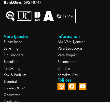
BankGiro
: 5927-8747
Våra tjänster
Information
Elinstallation
Alla Våra Tjänster
Belysning
Våra Laddboxar
Elbilsladdare
Våra Projekt
Solceller
Recensioner
Felsökning
Om Oss
Kök & Badrum
Kontakta Oss
Följ oss
Elcentral
Företag & BRF
Golvvärme
Spotlights
Smarthem