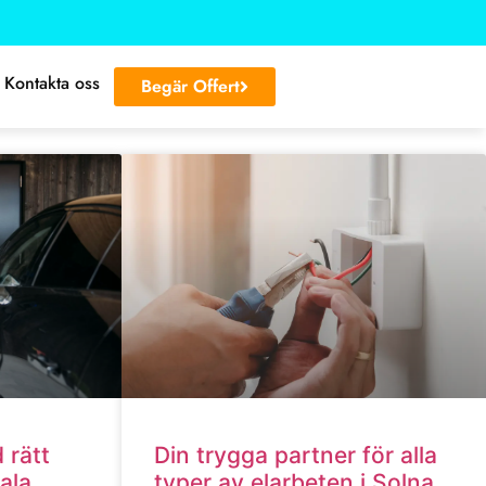
Kontakta oss
Begär Offert
 rätt
Din trygga partner för alla
ala
typer av elarbeten i Solna