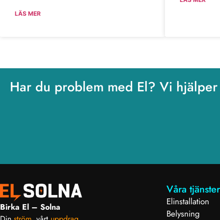
LÄS MER
Har du problem med El? Vi hjälper
Våra tjänster
Elinstallation
Birka El – Solna
Belysning
Din
ström,
vårt
uppdrag