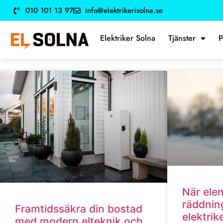
010 101 13 97
info@elektrikerisolna.se
Elektriker Solna
Tjänster
P
När elen
räddnin
Framtidssäkra din bostad
elektrik
med modern elteknik och