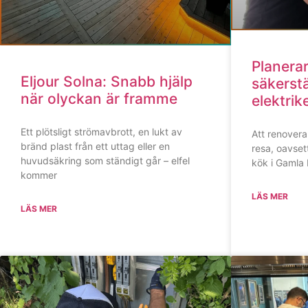
Planera
Eljour Solna: Snabb hjälp
säkerstä
när olyckan är framme
elektrik
Ett plötsligt strömavbrott, en lukt av
Att renover
bränd plast från ett uttag eller en
resa, oavset
huvudsäkring som ständigt går – elfel
kök i Gamla 
kommer
LÄS MER
LÄS MER