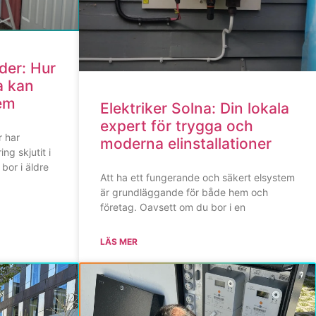
der: Hur
a kan
hem
Elektriker Solna: Din lokala
expert för trygga och
r har
moderna elinstallationer
ing skjutit i
bor i äldre
Att ha ett fungerande och säkert elsystem
är grundläggande för både hem och
företag. Oavsett om du bor i en
LÄS MER