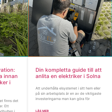
ation:
Din kompletta guide till att
a innan
anlita en elektriker i Solna
ker i
Att underhålla elsystemet i sitt hem eller
på sin arbetsplats är en av de viktigaste
investeringarna man kan göra för
t finns det
r. Ett
ndbulten i
LÄS MER