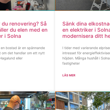
r du renovering? Så
Sänk dina elkostna
ller du elen med en
en elektriker i Soln
er i Solna
modernisera ditt 
a en bostad är en spännande
I tider med varierande elprise
t om det handlar om ett nytt
intresset för energieffektiviser
Hagalund eller
höjden. Många hushåll i Solna 
fastigheter
LÄS MER