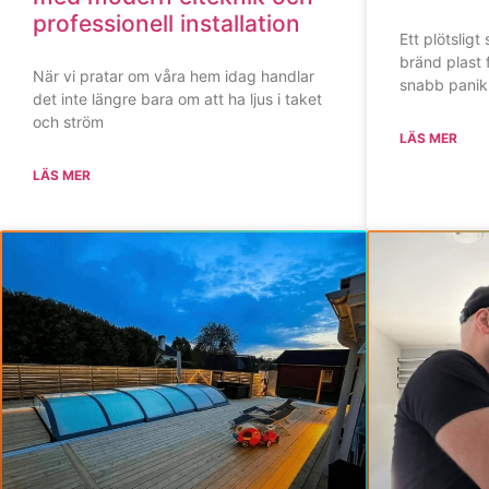
professionell installation
Ett plötsligt
bränd plast 
När vi pratar om våra hem idag handlar
snabb panik
det inte längre bara om att ha ljus i taket
och ström
LÄS MER
LÄS MER