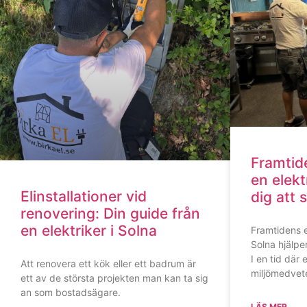
Framtid
en elekt
Elinstallationer vid
dig att 
renovering: Din guide från
en elektriker i Solna
Framtidens e
Solna hjälpe
I en tid där
Att renovera ett kök eller ett badrum är
miljömedvet
ett av de största projekten man kan ta sig
an som bostadsägare.
LÄS MER