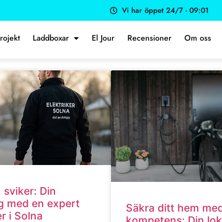
Vi har öppet 24/7 - 09:01
rojekt
Laddboxar
El Jour
Recensioner
Om oss
 sviker: Din
g med en expert
Säkra ditt hem med
er i Solna
kompetens: Din lok