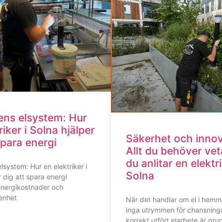
ens elsystem: Hur
riker i Solna hjälper
Säkerhet och innov
spara energi
Allt du behöver vet
du anlitar en elektri
lsystem: Hur en elektriker i
Solna
r dig att spara energi
 energikostnader och
enhet
När det handlar om el i hemme
inga utrymmen för chansninga
korrekt utfört elarbete är gru