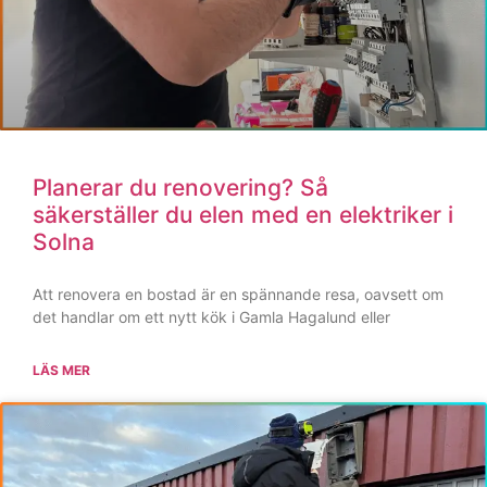
I tider med varierande elpriser har intresset för
energieffektivisering skjutit i höjden. Många hushåll i Solna
bor i äldre fastigheter
LÄS MER