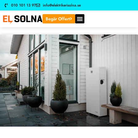
Begär Offert
När elen sviker: Din räddning med en
expert elektriker i Solna
Ett plötsligt strömavbrott eller en doft av bränd plast från
elcentralen kan skapa snabb panik i vardagen. I en
modern
LÄS MER