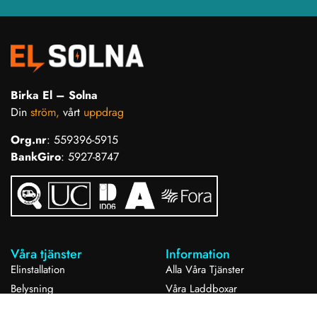
Skicka in förfrågan
© Birkael – Alla rättigheter reserverade 2026
Integritetspolicy
Vi använder cookies!
På Birka El tillhandahåller vi högkvalitativa, pålitliga och
hållbara El tjänster över hela Solna. Vårt engagemang för
exceptionell service säkerställer kund nöjdhet i varje projekt vi
genomför. Du kan läsa mer om vad vi använder kakor med
knappen nedan.
Läs mer
Acceptera