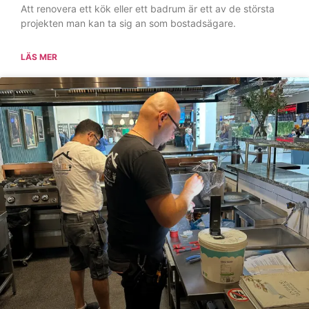
Säkerhet och innovation: Allt du
behöver veta innan du anlitar en
elektriker i Solna
När det handlar om el i hemmet finns det inga utrymmen
för chansningar. Ett korrekt utfört elarbete är grundbulten i