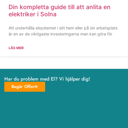
Birka El – Solna
Din
ström,
vårt
uppdrag
Org.nr
: 559396-5915
BankGiro
: 5927-8747
Våra tjänster
Information
Elinstallation
Alla Våra Tjänster
Belysning
Våra Laddboxar