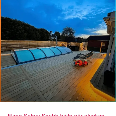
Planerar du renovering? Så
säkerställer du elen med en elektriker i
Solna
Att renovera en bostad är en spännande resa, oavsett om
det handlar om ett nytt kök i Gamla Hagalund eller
LÄS MER