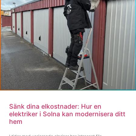
Elektriker Solna: Din lokala expert för
trygga och moderna elinstallationer
Att ha ett fungerande och säkert elsystem är
grundläggande för både hem och företag. Oavsett om du
bor i en
LÄS MER