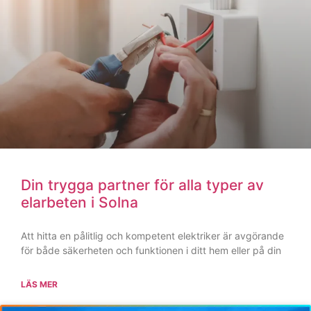
Eljour Solna: Snabb hjälp när olyckan
är framme
Ett plötsligt strömavbrott, en lukt av bränd plast från ett
uttag eller en huvudsäkring som ständigt går – elfel
kommer
LÄS MER