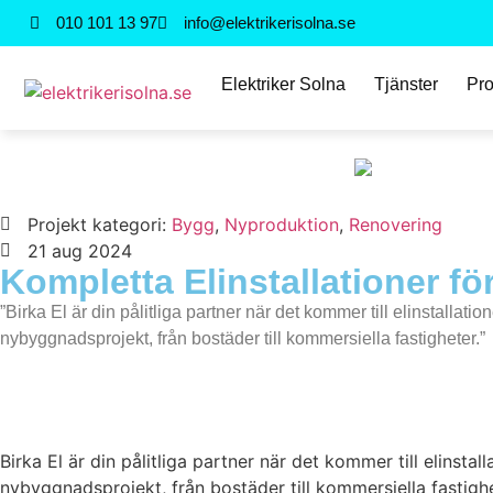
010 101 13 97
info@elektrikerisolna.se
Elektriker Solna
Tjänster
Pro
Projekt kategori:
Bygg
,
Nyproduktion
,
Renovering
21 aug 2024
Kompletta Elinstallationer för
”Birka El är din pålitliga partner när det kommer till elinstalla
nybyggnadsprojekt, från bostäder till kommersiella fastigheter.”
Birka El är din pålitliga partner när det kommer till elins
nybyggnadsprojekt, från bostäder till kommersiella fastighe