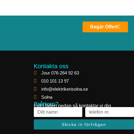
Begär Offert
Kontakta oss
Jour 076-264 92 63
010 101 13 97
info@elektrikerisolna.se
Solna
Bråttom?
Fyll i fälten nedan så kontaktar vi dig
Skicka in förfrågan