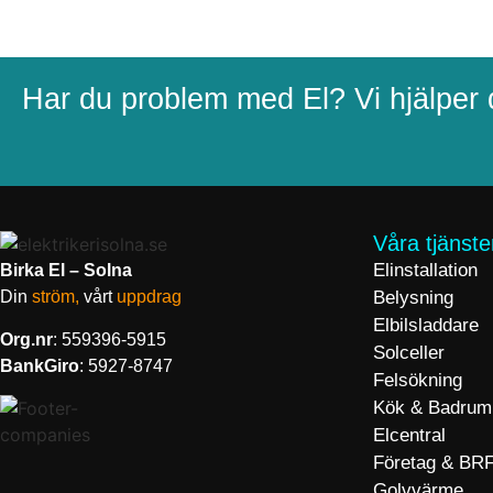
Har du problem med El? Vi hjälper 
Våra tjänste
Elinstallation
Birka El – Solna
Belysning
Din
ström,
vårt
uppdrag
Elbilsladdare
Org.nr
: 559396-5915
Solceller
BankGiro
: 5927-8747
Felsökning
Kök & Badrum
Elcentral
Företag & BR
Golvvärme