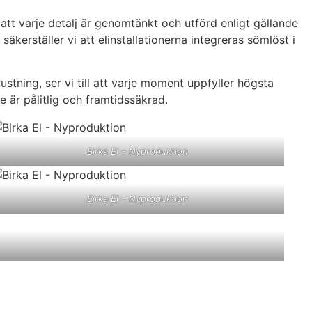
r att varje detalj är genomtänkt och utförd enligt gällande
erställer vi att elinstallationerna integreras sömlöst i
stning, ser vi till att varje moment uppfyller högsta
e är pålitlig och framtidssäkrad.
Birka El – Nyproduktion
Birka El – Nyproduktion