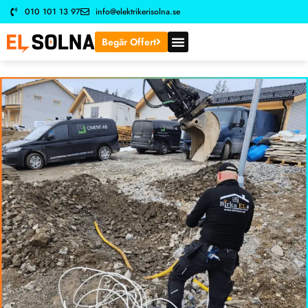
010 101 13 97
info@elektrikerisolna.se
Begär Offert